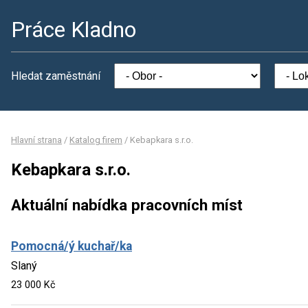
Práce Kladno
Hledat zaměstnání
Hlavní strana
/
Katalog firem
/
Kebapkara s.r.o.
Kebapkara s.r.o.
Aktuální nabídka pracovních míst
Pomocná/ý kuchař/ka
Slaný
23 000 Kč