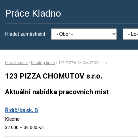
Práce Kladno
Hledat zaměstnání
Hlavní strana
/
Katalog firem
/
123 PIZZA CHOMUTOV s.r.o.
123 PIZZA CHOMUTOV s.r.o.
Aktuální nabídka pracovních míst
Řidič/ka sk. B
Kladno
32 000 – 39 000 Kč