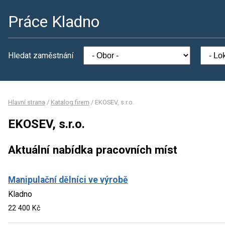
Práce Kladno
Hledat zaměstnání
Hlavní strana
/
Katalog firem
/
EKOSEV, s.r.o.
EKOSEV, s.r.o.
Aktuální nabídka pracovních míst
Manipulační dělníci ve výrobě
Kladno
22 400 Kč