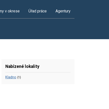
my v okrese
Úřad práce
Agentury
Nabízené lokality
Kladno
(1)