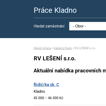
Práce Kladno
Hledat zaměstnání
Hlavní strana
/
Katalog firem
/
RV LEŠENÍ s.r.o.
RV LEŠENÍ s.r.o.
Aktuální nabídka pracovních m
Řidič/ka sk. C
Kladno
45 000 – 46 000 Kč