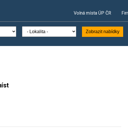
Volná místa ÚP ČR
Fir
Zobrazit nabídky
íst