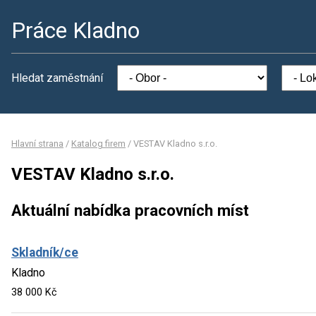
Práce Kladno
Hledat zaměstnání
Hlavní strana
/
Katalog firem
/
VESTAV Kladno s.r.o.
VESTAV Kladno s.r.o.
Aktuální nabídka pracovních míst
Skladník/ce
Kladno
38 000 Kč