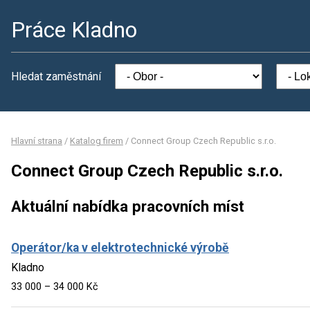
Práce Kladno
Hledat zaměstnání
Hlavní strana
/
Katalog firem
/
Connect Group Czech Republic s.r.o.
Connect Group Czech Republic s.r.o.
Aktuální nabídka pracovních míst
Operátor/ka v elektrotechnické výrobě
Kladno
33 000 – 34 000 Kč