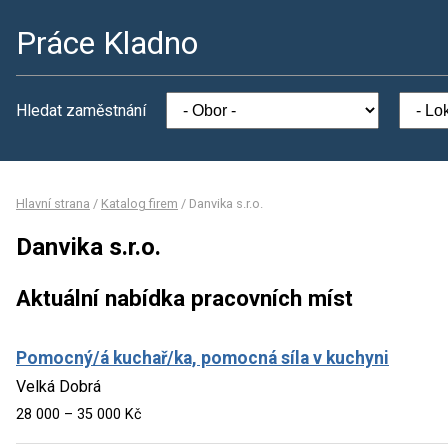
Práce Kladno
Hledat zaměstnání
Hlavní strana
/
Katalog firem
/
Danvika s.r.o.
Danvika s.r.o.
Aktuální nabídka pracovních míst
Pomocný/á kuchař/ka, pomocná síla v kuchyni
Velká Dobrá
28 000 – 35 000 Kč