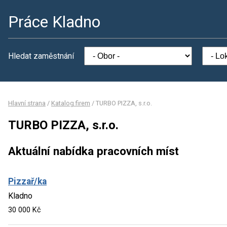
Práce Kladno
Hledat zaměstnání
Hlavní strana
/
Katalog firem
/
TURBO PIZZA, s.r.o.
TURBO PIZZA, s.r.o.
Aktuální nabídka pracovních míst
Pizzař/ka
Kladno
30 000 Kč