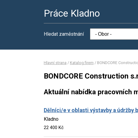
Práce Kladno
Hledat zaměstnání
Hlavní strana
/
Katalog firem
/
BONDCORE Construction
BONDCORE Construction s.r
Aktuální nabídka pracovních m
Dělníci/e v oblasti výstavby a údržby
Kladno
22 400 Kč