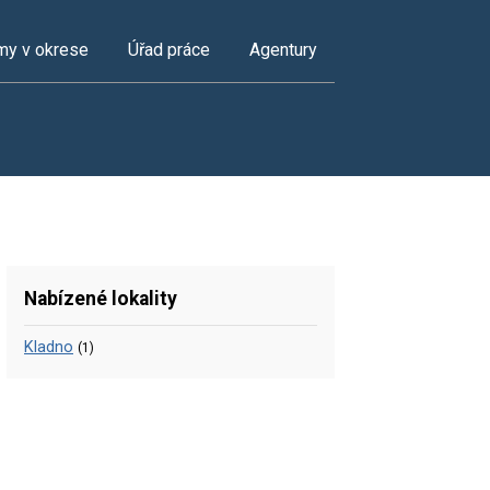
my v okrese
Úřad práce
Agentury
Nabízené lokality
Kladno
(1)