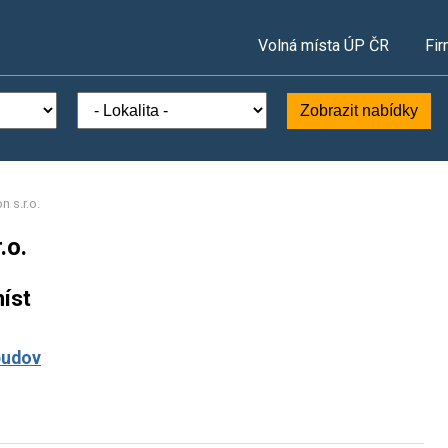
Volná místa ÚP ČR
Fir
Zobrazit nabídky
 s.r.o.
.o.
íst
 budov