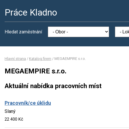
Práce Kladno
Hledat zaměstnání
Hlavní strana
/
Katalog firem
/
MEGAEMPIRE s.r.o.
MEGAEMPIRE s.r.o.
Aktuální nabídka pracovních míst
Pracovník/ce úklidu
Slaný
22 400 Kč