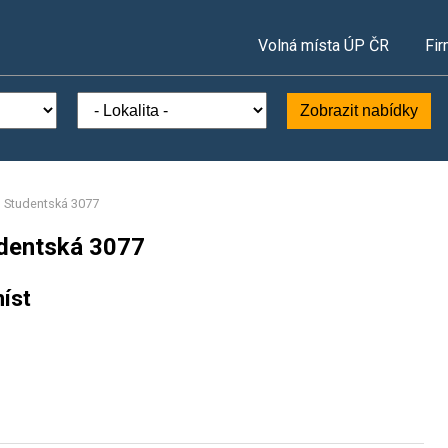
Volná místa ÚP ČR
Fir
Zobrazit nabídky
, Studentská 3077
udentská 3077
íst