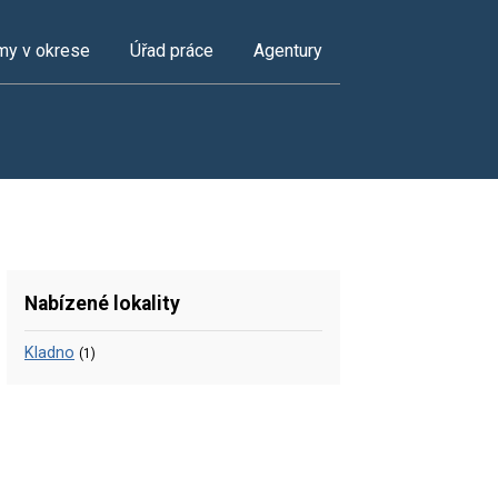
my v okrese
Úřad práce
Agentury
Nabízené lokality
Kladno
(1)