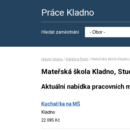
Práce Kladno
Hledat zaměstnání
Hlavní strana
/
Katalog firem
/
Mateřská škola Kladno
Mateřská škola Kladno, St
Aktuální nabídka pracovních m
Kuchař/ka na MŠ
Kladno
22 085 Kč