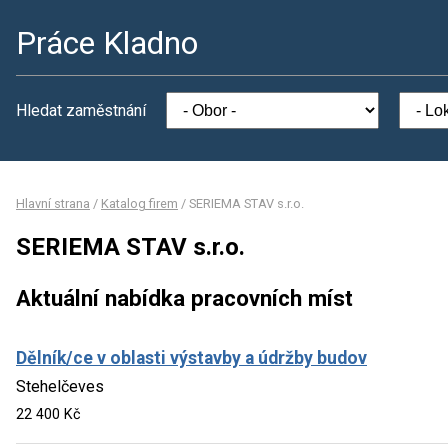
Práce Kladno
Hledat zaměstnání
Hlavní strana
/
Katalog firem
/
SERIEMA STAV s.r.o.
SERIEMA STAV s.r.o.
Aktuální nabídka pracovních míst
Dělník/ce v oblasti výstavby a údržby budov
Stehelčeves
22 400 Kč