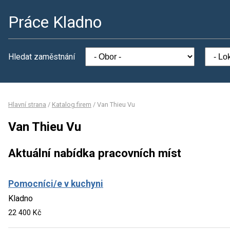
Práce Kladno
Hledat zaměstnání
Hlavní strana
/
Katalog firem
/
Van Thieu Vu
Van Thieu Vu
Aktuální nabídka pracovních míst
Pomocníci/e v kuchyni
Kladno
22 400 Kč