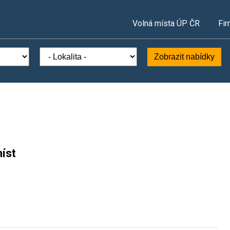
Volná místa ÚP ČR
Fir
Zobrazit nabídky
íst