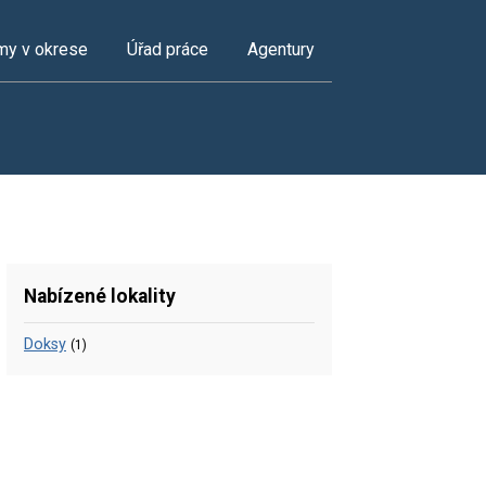
my v okrese
Úřad práce
Agentury
Nabízené lokality
Doksy
(1)