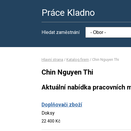
Práce Kladno
Hledat zaměstnání
Hlavní strana
/
Katalog firem
/
Chin Nguyen Thi
Chin Nguyen Thi
Aktuální nabídka pracovních m
Doplňovači zboží
Doksy
22 400 Kč