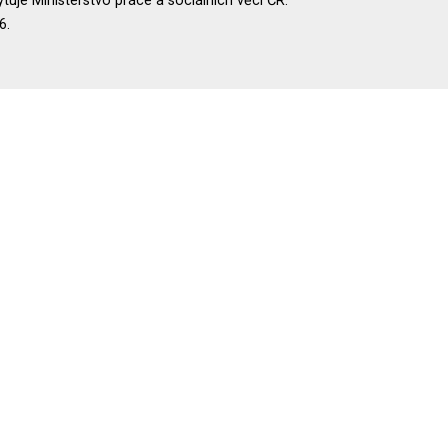
uje Ministerstvo práce a sociálních věcí ČR.
6.