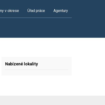
my v okrese
Úřad práce
Agentury
Nabízené lokality