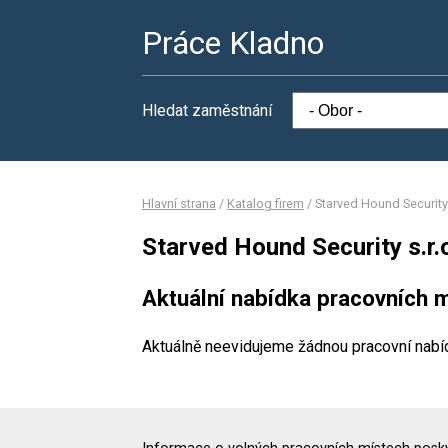
Práce Kladno
Hledat zaměstnání
Hlavní strana
/
Katalog firem
/
Starved Hound Security 
Starved Hound Security s.r.
Aktuální nabídka pracovních m
Aktuálně neevidujeme žádnou pracovní nabí