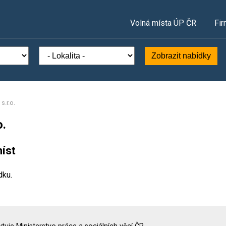
Volná místa ÚP ČR
Fir
Zobrazit nabídky
s.r.o.
o.
íst
dku.