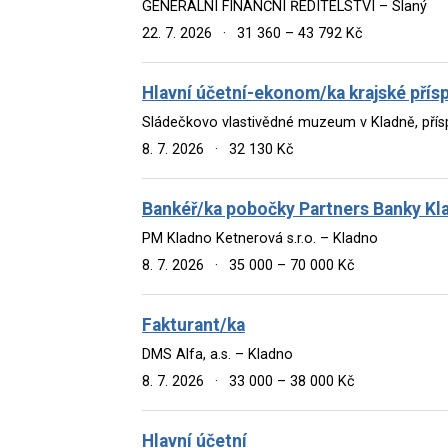
GENERÁLNÍ FINANČNÍ ŘEDITELSTVÍ – Slaný
22. 7. 2026
·
31 360 – 43 792 Kč
Hlavní účetní-ekonom/ka krajské pří
Sládečkovo vlastivědné muzeum v Kladně, pří
8. 7. 2026
·
32 130 Kč
Bankéř/ka pobočky Partners Banky K
PM Kladno Ketnerová s.r.o. – Kladno
8. 7. 2026
·
35 000 – 70 000 Kč
Fakturant/ka
DMS Alfa, a.s. – Kladno
8. 7. 2026
·
33 000 – 38 000 Kč
Hlavní účetní