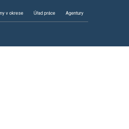
my v okrese
Úřad práce
Agentury