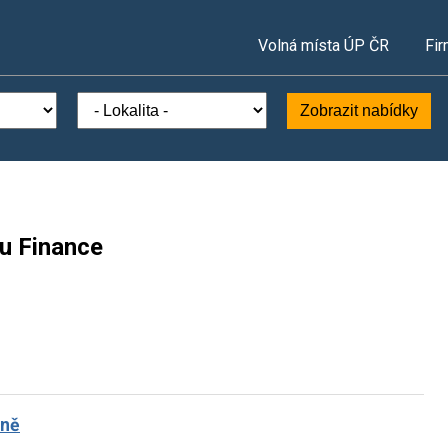
Volná místa ÚP ČR
Fir
Zobrazit nabídky
ru Finance
aně