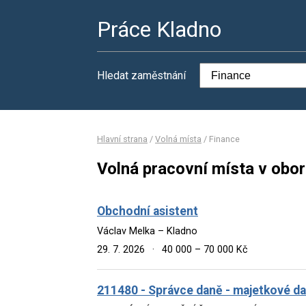
Práce Kladno
Hledat zaměstnání
Hlavní strana
/
Volná místa
/
Finance
Volná pracovní místa v obo
Obchodní asistent
Václav Melka – Kladno
29. 7. 2026
·
40 000 – 70 000 Kč
211480 - Správce daně - majetkové d