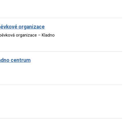
spěvkové organizace
spěvková organizace – Kladno
ladno centrum