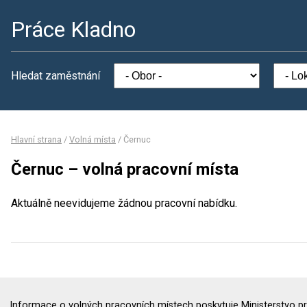
Práce Kladno
Hledat zaměstnání
Hlavní strana
/
Volná místa
/
Černuc
Černuc – volná pracovní místa
Aktuálně neevidujeme žádnou pracovní nabídku.
Informace o volných pracovních místech poskytuje Ministerstvo pr