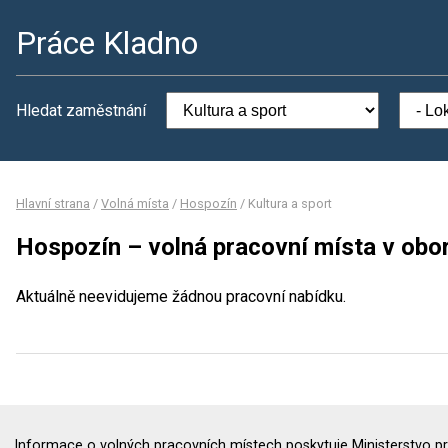
Práce Kladno
Hledat zaměstnání
Hlavní strana
/
Volná místa
/
Hospozín
/
Kultura a sport
Hospozín – volná pracovní místa v obor
Aktuálně neevidujeme žádnou pracovní nabídku.
Informace o volných pracovních místech poskytuje Ministerstvo pr