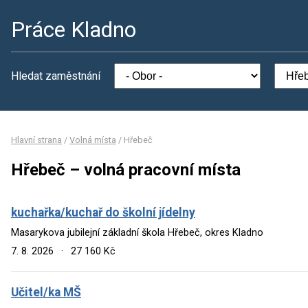
Práce Kladno
Hledat zaměstnání
Hlavní strana
/
Volná místa
/
Hřebeč
Hřebeč – volná pracovní místa
kuchařka/kuchař do školní jídelny
Masarykova jubilejní základní škola Hřebeč, okres Kladno
7. 8. 2026
·
27 160 Kč
Učitel/ka MŠ