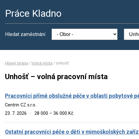
Práce Kladno
Hledat zaměstnání
Hlavní strana
/
Volná místa
/
Unhošť
Unhošť – volná pracovní místa
Pracovníci přímé obslužné péče v oblasti pobytové p
Centrin CZ s.r.o.
23. 7. 2026
·
28 000 – 36 000 Kč
Ostatní pracovníci péče o děti v mimoškolských zaří