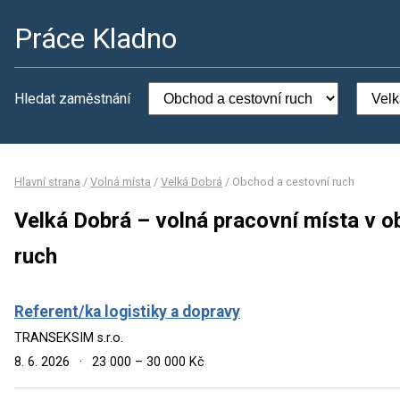
Práce Kladno
Hledat zaměstnání
Hlavní strana
/
Volná místa
/
Velká Dobrá
/
Obchod a cestovní ruch
Velká Dobrá – volná pracovní místa v 
ruch
Referent/ka logistiky a dopravy
TRANSEKSIM s.r.o.
8. 6. 2026
·
23 000 – 30 000 Kč