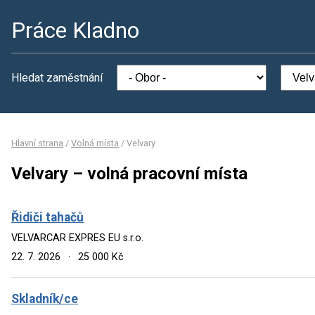
Práce Kladno
Hledat zaměstnání
Hlavní strana
/
Volná místa
/
Velvary
Velvary – volná pracovní místa
Řidiči tahačů
VELVARCAR EXPRES EU s.r.o.
22. 7. 2026
·
25 000 Kč
Skladník/ce