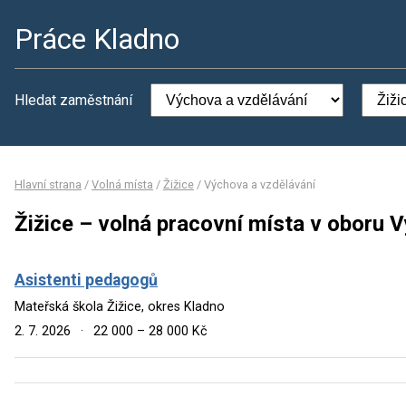
Práce Kladno
Hledat zaměstnání
Hlavní strana
/
Volná místa
/
Žižice
/
Výchova a vzdělávání
Žižice – volná pracovní místa v oboru 
Asistenti pedagogů
Mateřská škola Žižice, okres Kladno
2. 7. 2026
·
22 000 – 28 000 Kč