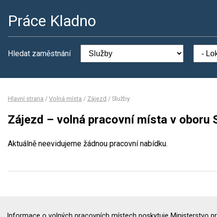
Práce Kladno
Hledat zaměstnání
Hlavní strana
/
Volná místa
/
Zájezd
/
Služby
Zájezd – volná pracovní místa v oboru 
Aktuálně neevidujeme žádnou pracovní nabídku.
Informace o volných pracovních místech poskytuje Ministerstvo pr