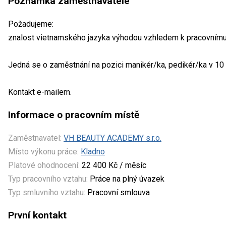
Poznámka zaměstnavatele
Požadujeme:
znalost vietnamského jazyka výhodou vzhledem k pracovnímu 
Jedná se o zaměstnání na pozici manikér/ka, pedikér/ka v 1
Kontakt e-mailem.
Informace o pracovním místě
Zaměstnavatel:
VH BEAUTY ACADEMY s.r.o.
Místo výkonu práce:
Kladno
Platové ohodnocení:
22 400 Kč / měsíc
Typ pracovního vztahu:
Práce na plný úvazek
Typ smluvního vztahu:
Pracovní smlouva
První kontakt