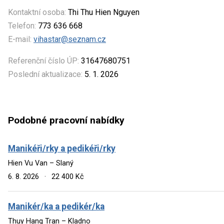
Kontaktní osoba:
Thi Thu Hien Nguyen
Telefon:
773 636 668
E-mail:
vihastar@seznam.cz
Referenční číslo ÚP:
31647680751
Poslední aktualizace:
5. 1. 2026
Podobné pracovní nabídky
Manikéři/rky a pedikéři/rky
Hien Vu Van – Slaný
6. 8. 2026
·
22 400 Kč
Manikér/ka a pedikér/ka
Thuy Hang Tran – Kladno