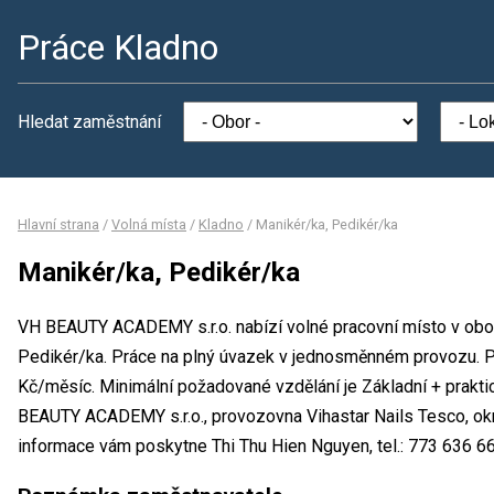
Práce Kladno
Hledat zaměstnání
Hlavní strana
/
Volná místa
/
Kladno
/
Manikér/ka, Pedikér/ka
Manikér/ka, Pedikér/ka
VH BEAUTY ACADEMY s.r.o. nabízí volné pracovní místo v obor
Pedikér/ka. Práce na plný úvazek v jednosměnném provozu. 
Kč/měsíc. Minimální požadované vzdělání je Základní + prakti
BEAUTY ACADEMY s.r.o., provozovna Vihastar Nails Tesco, ok
informace vám poskytne Thi Thu Hien Nguyen, tel.: 773 636 6