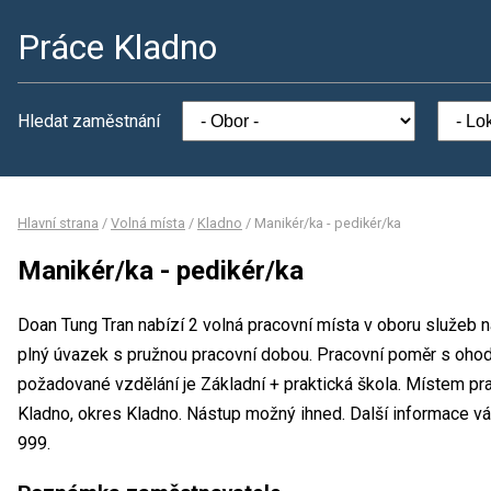
Práce Kladno
Hledat zaměstnání
Hlavní strana
/
Volná místa
/
Kladno
/
Manikér/ka - pedikér/ka
Manikér/ka - pedikér/ka
Doan Tung Tran nabízí 2 volná pracovní místa v oboru služeb n
plný úvazek s pružnou pracovní dobou. Pracovní poměr s oho
požadované vzdělání je Základní + praktická škola. Místem pr
Kladno, okres Kladno. Nástup možný ihned. Další informace vá
999.