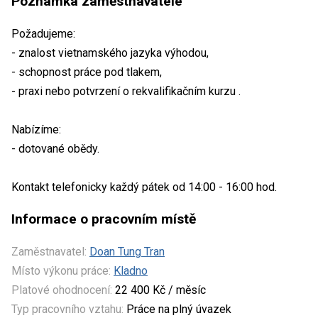
Poznámka zaměstnavatele
Požadujeme:
- znalost vietnamského jazyka výhodou,
- schopnost práce pod tlakem,
- praxi nebo potvrzení o rekvalifikačním kurzu .
Nabízíme:
- dotované obědy.
Kontakt telefonicky každý pátek od 14:00 - 16:00 hod.
Informace o pracovním místě
Zaměstnavatel:
Doan Tung Tran
Místo výkonu práce:
Kladno
Platové ohodnocení:
22 400 Kč / měsíc
Typ pracovního vztahu:
Práce na plný úvazek