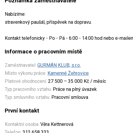
Poznámka zaměstnavatele
Nabízíme:
stravenkový paušál, příspěvek na dopravu.
Kontakt telefonicky - Po - Pá - 6:00 - 14:00 hod nebo e-maile
Informace o pracovním místě
Zaměstnavatel:
GURMÁN KLUB, s.r.o.
Místo výkonu práce:
Kamenné Žehrovice
Platové ohodnocení:
27 500 – 35 000 Kč / měsíc
Typ pracovního vztahu:
Práce na plný úvazek
Typ smluvního vztahu:
Pracovní smlouva
První kontakt
Kontaktní osoba:
Věra Kettnerová
Telefon:
312 658 333