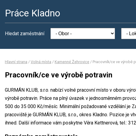
Práce Kladno
Hledat zaměstnání
Hlavní strana
/
Volná místa
/
Kamenné Žehrovice
/
Pracovník/ce ve výrobě p
Pracovník/ce ve výrobě potravin
GURMÁN KLUB, s.r.o. nabízí volné pracovní místo v oboru výr
výrobě potravin. Práce na plný úvazek v jednosměnném prov
500 do 35 000 Kč/měsíc. Minimální požadované vzdělání je Zá
pracoviště je GURMÁN KLUB, s.r.o., okres Kladno. Pozice je v
ihned. Další informace vám poskytne Věra Kettnerová, tel.: 31