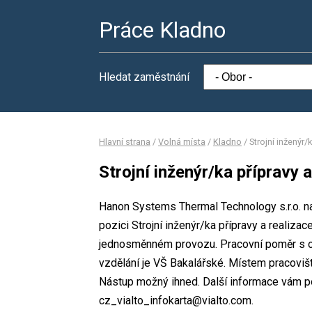
Práce Kladno
Hledat zaměstnání
Hlavní strana
/
Volná místa
/
Kladno
/
Strojní inženýr/
Strojní inženýr/ka přípravy a
Hanon Systems Thermal Technology s.r.o. na
pozici Strojní inženýr/ka přípravy a realizac
jednosměnném provozu. Pracovní poměr s 
vzdělání je VŠ Bakalářské. Místem pracoviš
Nástup možný ihned. Další informace vám p
cz_vialto_infokarta@vialto.com.