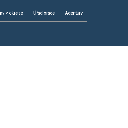
my v okrese
Úřad práce
Agentury