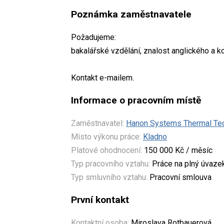
Poznámka zaměstnavatele
Požadujeme:
bakalářské vzdělání, znalost anglického a k
Kontakt e-mailem.
Informace o pracovním místě
Zaměstnavatel:
Hanon Systems Thermal Tech
Místo výkonu práce:
Kladno
Platové ohodnocení:
150 000 Kč / měsíc
Typ pracovního vztahu:
Práce na plný úvaze
Typ smluvního vztahu:
Pracovní smlouva
První kontakt
Kontaktní osoba:
Miroslava Rotbauerová