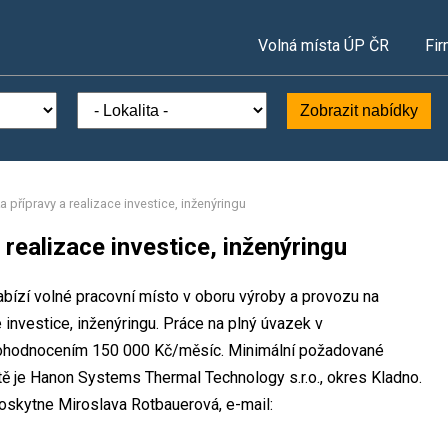
Volná místa ÚP ČR
Fir
Zobrazit nabídky
ka přípravy a realizace investice, inženýringu
 realizace investice, inženýringu
bízí volné pracovní místo v oboru výroby a provozu na
e investice, inženýringu. Práce na plný úvazek v
ohodnocením 150 000 Kč/měsíc. Minimální požadované
tě je Hanon Systems Thermal Technology s.r.o., okres Kladno.
oskytne Miroslava Rotbauerová, e-mail: