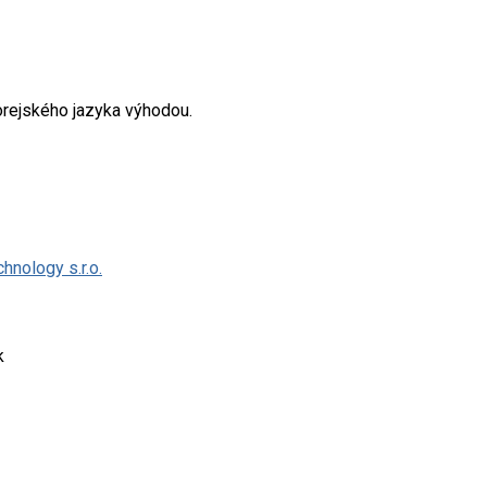
orejského jazyka výhodou.
nology s.r.o.
k