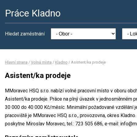
Práce Kladno
Hledat zaměstnání
Hlavní strana
/
Volná místa
/
Kladno
/
Asistent/ka prodeje
Asistent/ka prodeje
MMoravec HSQ s.r.o. nabízí volné pracovní místo v oboru obch
Asistent/ka prodeje. Práce na plný úvazek v jednosměnném 
30 000 do 40 000 Kč/měsíc. Minimální požadované vzdělání j
pracoviště je MMoravec HSQ s.r.o., provozovna, okres Kladno
poskytne Miroslav Moravec, tel.: 723 505 686, e-mail: info@