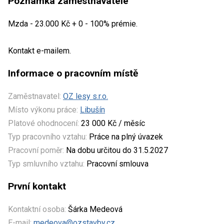
Poznámka zaměstnavatele
Mzda - 23.000 Kč + 0 - 100% prémie.
Kontakt e-mailem.
Informace o pracovním místě
Zaměstnavatel:
OZ lesy s.r.o.
Místo výkonu práce:
Libušín
Platové ohodnocení:
23 000 Kč / měsíc
Typ pracovního vztahu:
Práce na plný úvazek
Pracovní poměr:
Na dobu určitou do 31.5.2027
Typ smluvního vztahu:
Pracovní smlouva
První kontakt
Kontaktní osoba:
Šárka Medeová
E-mail:
medeova@ozstavby.cz