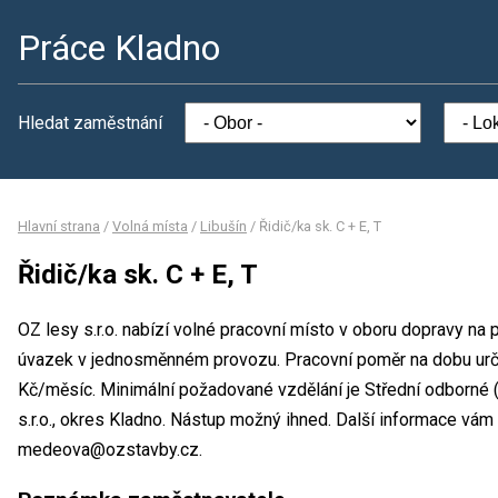
Práce Kladno
Hledat zaměstnání
Hlavní strana
/
Volná místa
/
Libušín
/
Řidič/ka sk. C + E, T
Řidič/ka sk. C + E, T
OZ lesy s.r.o. nabízí volné pracovní místo v oboru dopravy na p
úvazek v jednosměnném provozu. Pracovní poměr na dobu urč
Kč/měsíc. Minimální požadované vzdělání je Střední odborné 
s.r.o., okres Kladno. Nástup možný ihned. Další informace vá
medeova@ozstavby.cz.