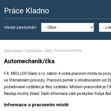
Práce Kladno
Hledat zaměstnání
Hlavní strana
/
Volná místa
/
Slaný
/
Automechanik/čka
Automechanik/čka
F.X. MEILLER Slaný s.r.o. nabízí 4 volná pracovní místa na po
ve třísměnném provozu. Pracovní poměr s ohodnocením od 26
požadované vzdělání je Bez vzdělání. Místem pracoviště je F.X
Nástup možný ihned. Další informace vám poskytne Yuliya Autu
Informace o pracovním místě