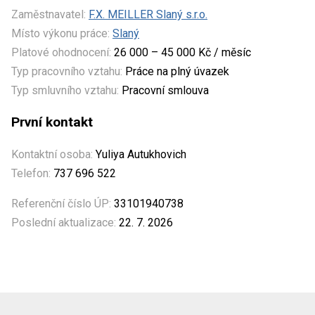
Zaměstnavatel:
F.X. MEILLER Slaný s.r.o.
Místo výkonu práce:
Slaný
Platové ohodnocení:
26 000 – 45 000 Kč / měsíc
Typ pracovního vztahu:
Práce na plný úvazek
Typ smluvního vztahu:
Pracovní smlouva
První kontakt
Kontaktní osoba:
Yuliya Autukhovich
Telefon:
737 696 522
Referenční číslo ÚP:
33101940738
Poslední aktualizace:
22. 7. 2026