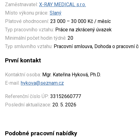
Zaměstnavatel:
X-RAY MEDICAL s.r.o.
Místo výkonu práce:
Slaný
Platové ohodnocení:
23 000 – 30 000 Kč / měsíc
Typ pracovního vztahu:
Práce na zkrácený úvazek
Minimální počet hodin týdně:
20
Typ smluvního vztahu:
Pracovní smlouva, Dohoda o pracovní č
První kontakt
Kontaktní osoba:
Mgr. Kateřina Hyková, Ph.D.
E-mail:
hykova@seznam.cz
Referenční číslo ÚP:
33152660777
Poslední aktualizace:
20. 5. 2026
Podobné pracovní nabídky