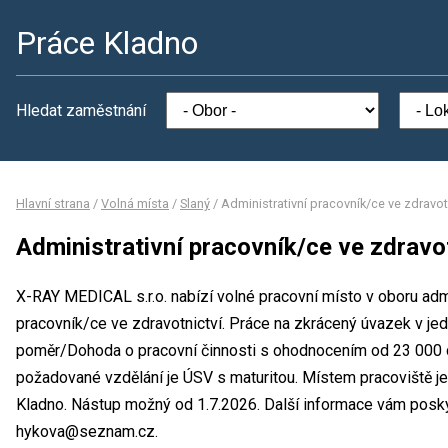
Práce Kladno
Hledat zaměstnání
Hlavní strana
/
Volná místa
/
Slaný
/
Administrativní pracovník/ce ve zdravot
Administrativní pracovník/ce ve zdravo
X-RAY MEDICAL s.r.o. nabízí volné pracovní místo v oboru admi
pracovník/ce ve zdravotnictví. Práce na zkrácený úvazek v 
poměr/Dohoda o pracovní činnosti s ohodnocením od 23 000 
požadované vzdělání je ÚSV s maturitou. Místem pracoviště je
Kladno. Nástup možný od 1.7.2026. Další informace vám poskyt
hykova@seznam.cz.