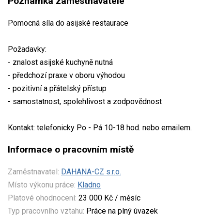
Poznámka zaměstnavatele
Pomocná síla do asijské restaurace
Požadavky:
- znalost asijské kuchyně nutná
- předchozí praxe v oboru výhodou
- pozitivní a přátelský přístup
- samostatnost, spolehlivost a zodpovědnost
Kontakt: telefonicky Po - Pá 10-18 hod. nebo emailem.
Informace o pracovním místě
Zaměstnavatel:
DAHANA-CZ s.r.o.
Místo výkonu práce:
Kladno
Platové ohodnocení:
23 000 Kč / měsíc
Typ pracovního vztahu:
Práce na plný úvazek