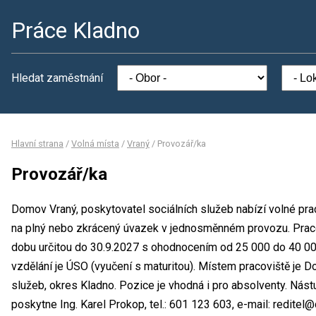
Práce Kladno
Hledat zaměstnání
Hlavní strana
/
Volná místa
/
Vraný
/
Provozář/ka
Provozář/ka
Domov Vraný, poskytovatel sociálních služeb nabízí volné pra
na plný nebo zkrácený úvazek v jednosměnném provozu. Prac
dobu určitou do 30.9.2027 s ohodnocením od 25 000 do 40 0
vzdělání je ÚSO (vyučení s maturitou). Místem pracoviště je D
služeb, okres Kladno. Pozice je vhodná i pro absolventy. Nás
poskytne Ing. Karel Prokop, tel.: 601 123 603, e-mail: reditel