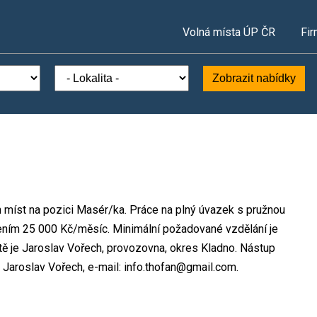
Volná místa ÚP ČR
Fir
Zobrazit nabídky
h míst na pozici Masér/ka. Práce na plný úvazek s pružnou
ním 25 000 Kč/měsíc. Minimální požadované vzdělání je
tě je Jaroslav Vořech, provozovna, okres Kladno. Nástup
Jaroslav Vořech, e-mail: info.thofan@gmail.com.