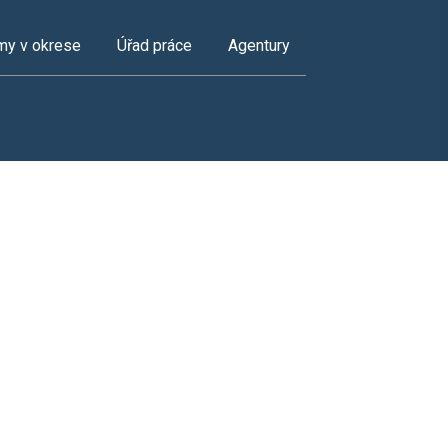
my v okrese
Úřad práce
Agentury