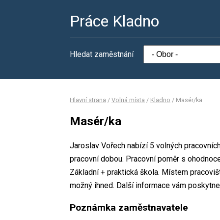
Práce Kladno
Hledat zaměstnání
Hlavní strana
/
Volná místa
/
Kladno
/
Masér/ka
Masér/ka
Jaroslav Vořech nabízí 5 volných pracovníc
pracovní dobou. Pracovní poměr s ohodnoce
Základní + praktická škola. Místem pracoviš
možný ihned. Další informace vám poskytne 
Poznámka zaměstnavatele