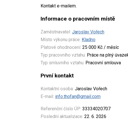
Kontakt e-mailem.
Informace o pracovním místě
Zaměstnavatel:
Jaroslav Vořech
Místo výkonu práce:
Kladno
Platové ohodnocení:
25 000 Kč / měsíc
Typ pracovního vztahu:
Práce na plný úvaze
Typ smluvního vztahu:
Pracovní smlouva
První kontakt
Kontaktní osoba:
Jaroslav Vořech
E-mail:
info.thofan@gmail.com
Referenční číslo ÚP:
33334020707
Poslední aktualizace:
22. 6. 2026