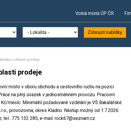
Volná místa ÚP ČR
Fir
Zobrazit nabídky
alistka v oblasti prodeje
blasti prodeje
covní místo v oboru obchodu a cestovního ruchu na pozici
. Práce na plný úvazek v jednosměnném provozu. Pracovní
Kč/měsíc. Minimální požadované vzdělání je VŠ Bakalářské.
.r.o., provozovna, okres Kladno. Nástup možný od 1.7.2026.
, tel.: 775 132 285, e-mail: rock67@seznam.cz.