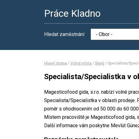
Práce Kladno
Hledat zaměstnání
Hlavní strana
/
Volná místa
/
Slaný
/
Specialista/Speci
Specialista/Specialistka v o
Magesticofood gida, s.r.o. nabízí volné pra
Specialista/Specialistka v oblasti prodeje
poměr s ohodnocením od 50 000 do 60 000 
Místem pracoviště je Magesticofood gida, s
Další informace vám poskytne Mevlüt Günez