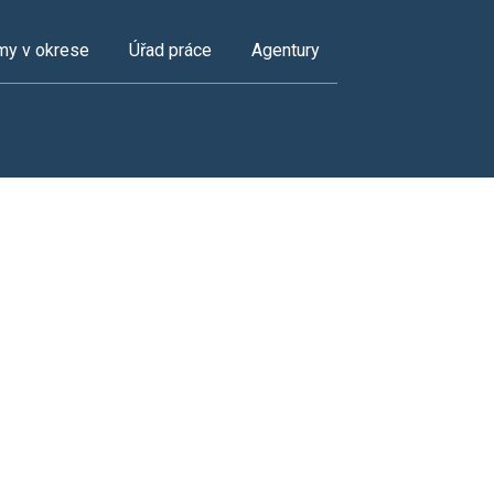
my v okrese
Úřad práce
Agentury