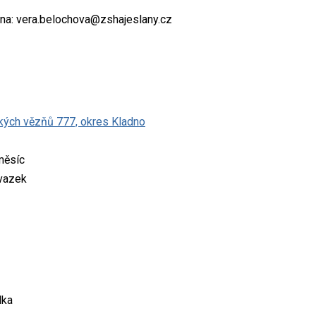
 na: vera.belochova@zshajeslany.cz
ických vězňů 777, okres Kladno
měsíc
úvazek
lka