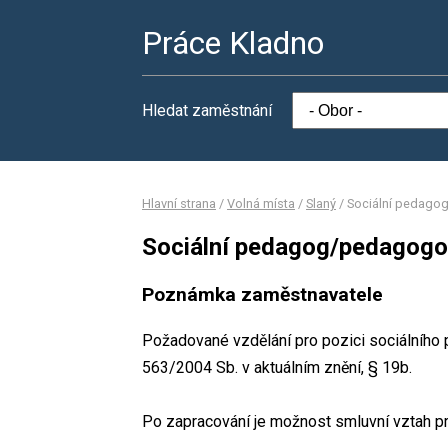
Práce Kladno
Hledat zaměstnání
Hlavní strana
/
Volná místa
/
Slaný
/
Sociální pedago
Sociální pedagog/pedagog
Poznámka zaměstnavatele
Požadované vzdělání pro pozici sociálního
563/2004 Sb. v aktuálním znění, § 19b.
Po zapracování je možnost smluvní vztah pr