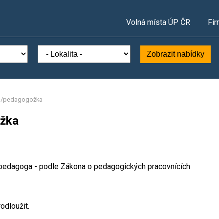
Volná místa ÚP ČR
Fir
Zobrazit nabídky
g/pedagogožka
ožka
 pedagoga - podle Zákona o pedagogických pracovnících
odloužit.