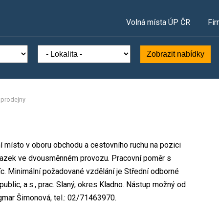
Volná místa ÚP ČR
Fir
Zobrazit nabídky
 prodejny
í místo v oboru obchodu a cestovního ruchu na pozici
úvazek ve dvousměnném provozu. Pracovní poměr s
. Minimální požadované vzdělání je Střední odborné
ublic, a.s., prac. Slaný, okres Kladno. Nástup možný od
gmar Šimonová, tel.: 02/71463970.