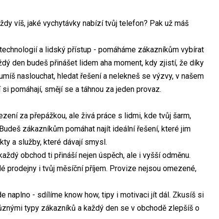
vždy víš, jaké vychytávky nabízí tvůj telefon? Pak už máš
technologií a lidský přístup - pomáháme zákazníkům vybírat
aždý den budeš přinášet lidem aha moment, kdy zjistí, že díky
 umíš naslouchat, hledat řešení a nelekneš se výzvy, v našem
ří si pomáhají, smějí se a táhnou za jeden provaz.
sezení za přepážkou, ale živá práce s lidmi, kde tvůj šarm,
 Budeš zákazníkům pomáhat najít ideální řešení, které jim
ty a služby, které dávají smysl.
ždý obchod ti přináší nejen úspěch, ale i vyšší odměnu.
é prodejny i tvůj měsíční příjem. Provize nejsou omezené,
 naplno - sdílíme know how, tipy i motivaci jít dál. Zkusíš si
 různými typy zákazníků a každý den se v obchodě zlepšíš o