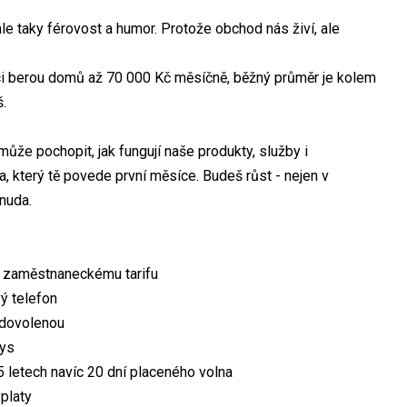
ale taky férovost a humor. Protože obchod nás živí, ale
ejci berou domů až 70 000 Kč měsíčně, běžný průměr je kolem
.
může pochopit, jak fungují naše produkty, služby i
 který tě povede první měsíce. Budeš růst - nejen v
 nuda.
íky zaměstnaneckému tarifu
ý telefon
 dovolenou
ays
 letech navíc 20 dní placeného volna
platy