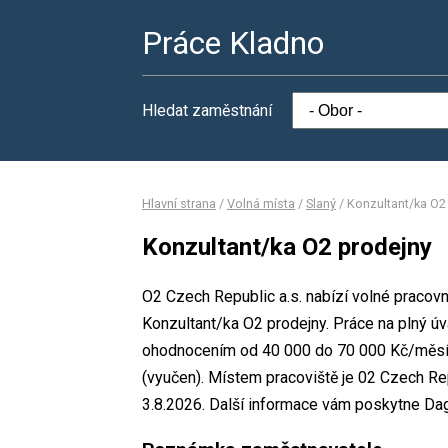
Práce Kladno
Hledat zaměstnání
Hlavní strana
/
Volná místa
/
Slaný
/
Konzultant/ka O2
Konzultant/ka O2 prodejny
O2 Czech Republic a.s. nabízí volné pracovn
Konzultant/ka O2 prodejny. Práce na plný 
ohodnocením od 40 000 do 70 000 Kč/měsíc
(vyučen). Místem pracoviště je 02 Czech Rep
3.8.2026. Další informace vám poskytne Da