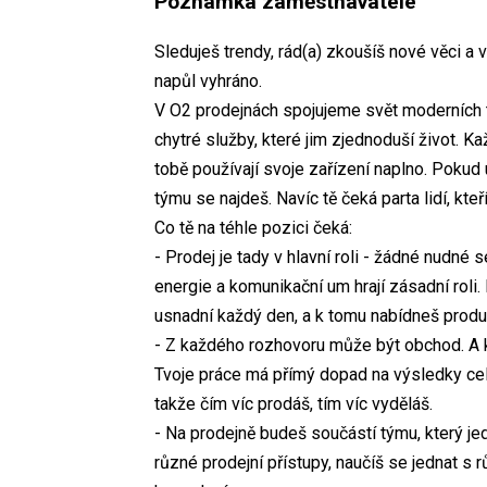
Poznámka zaměstnavatele
Sleduješ trendy, rád(a) zkoušíš nové věci a 
napůl vyhráno.
V O2 prodejnách spojujeme svět moderních 
chytré služby, které jim zjednoduší život. K
tobě používají svoje zařízení naplno. Pokud
týmu se najdeš. Navíc tě čeká parta lidí, kte
Co tě na téhle pozici čeká:
- Prodej je tady v hlavní roli - žádné nudné 
energie a komunikační um hrají zásadní roli.
usnadní každý den, a k tomu nabídneš produk
- Z každého rozhovoru může být obchod. A ka
Tvoje práce má přímý dopad na výsledky cel
takže čím víc prodáš, tím víc vyděláš.
- Na prodejně budeš součástí týmu, který jede
různé prodejní přístupy, naučíš se jednat s