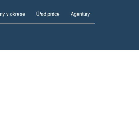
my v okrese
Úřad práce
Agentury