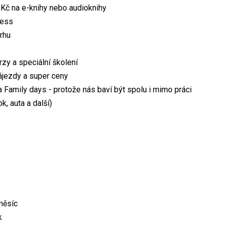
Kč na e-knihy nebo audioknihy
ness
trhu
zy a speciální školení
zájezdy a super ceny
a Family days - protože nás baví být spolu i mimo práci
, auta a další)
měsíc
k