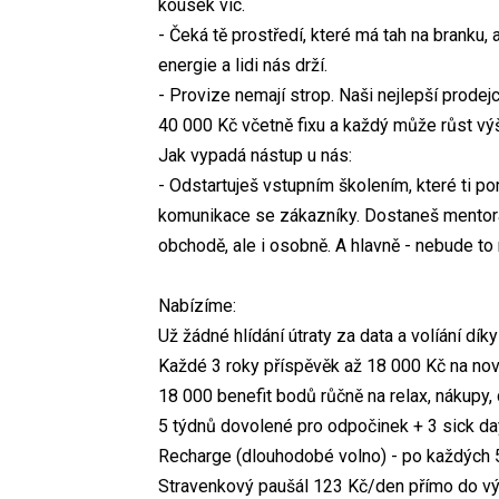
kousek víc.
- Čeká tě prostředí, které má tah na branku, 
energie a lidi nás drží.
- Provize nemají strop. Naši nejlepší prod
40 000 Kč včetně fixu a každý může růst výš
Jak vypadá nástup u nás:
- Odstartuješ vstupním školením, které ti po
komunikace se zákazníky. Dostaneš mentora,
obchodě, ale i osobně. A hlavně - nebude to
Nabízíme:
Už žádné hlídání útraty za data a volíání d
Každé 3 roky příspěvěk až 18 000 Kč na nov
18 000 benefit bodů růčně na relax, nákupy,
5 týdnů dovolené pro odpočinek + 3 sick d
Recharge (dlouhodobé volno) - po každých 5
Stravenkový paušál 123 Kč/den přímo do vý