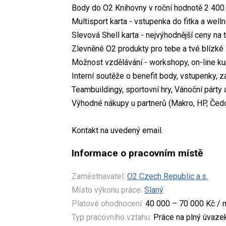
Body do O2 Knihovny v roční hodnotě 2 400 
Multisport karta - vstupenka do fitka a well
Slevová Shell karta - nejvýhodnější ceny na 
Zlevněné O2 produkty pro tebe a tvé blízké
Možnost vzdělávání - workshopy, on-line kur
Interní soutěže o benefit body, vstupenky, 
Teambuildingy, sportovní hry, Vánoční párty 
Výhodné nákupy u partnerů (Makro, HP, Čedok
Kontakt na uvedený email.
Informace o pracovním místě
Zaměstnavatel:
O2 Czech Republic a.s.
Místo výkonu práce:
Slaný
Platové ohodnocení:
40 000 – 70 000 Kč / 
Typ pracovního vztahu:
Práce na plný úvaze