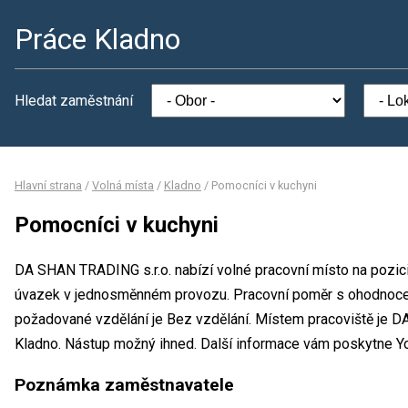
Práce Kladno
Hledat zaměstnání
Hlavní strana
/
Volná místa
/
Kladno
/
Pomocníci v kuchyni
Pomocníci v kuchyni
DA SHAN TRADING s.r.o. nabízí volné pracovní místo na pozici
úvazek v jednosměnném provozu. Pracovní poměr s ohodnoce
požadované vzdělání je Bez vzdělání. Místem pracoviště je D
Kladno. Nástup možný ihned. Další informace vám poskytne Y
Poznámka zaměstnavatele