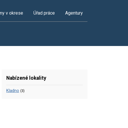
my v okrese
Úřad práce
Agentury
Nabízené lokality
Kladno
(3)