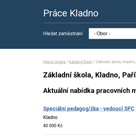
Práce Kladno
Hledat zaměstnání
Hlavní strana
/
Katalog firem
/
Základní škola, Kladno
Základní škola, Kladno, Pař
Aktuální nabídka pracovních m
Speciální pedagog/žka - vedoucí SPC
Kladno
40 000 Kč