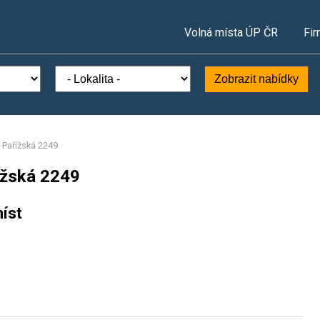
Volná místa ÚP ČR
Fir
Zobrazit nabídky
, Pařížská 2249
ížská 2249
íst