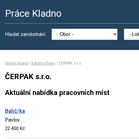
Práce Kladno
Hledat zaměstnání
Hlavní strana
/
Katalog firem
/
ČERPAK s.r.o.
ČERPAK s.r.o.
Aktuální nabídka pracovních míst
Balič/ka
Pavlov
22 400 Kč