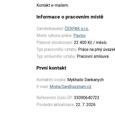
Kontakt e-mailem.
Informace o pracovním místě
Zaměstnavatel:
ČERPAK s.r.o.
Místo výkonu práce:
Pavlov
Platové ohodnocení:
22 400 Kč / měsíc
Typ pracovního vztahu:
Práce na plný úvaze
Typ smluvního vztahu:
Pracovní smlouva
První kontakt
Kontaktní osoba:
Mykhailo Dankanych
E-mail:
Misha.Dan@seznam.cz
Referenční číslo ÚP:
33090640723
Poslední aktualizace:
22. 7. 2026