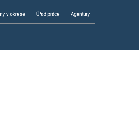
my v okrese
Úřad práce
Agentury