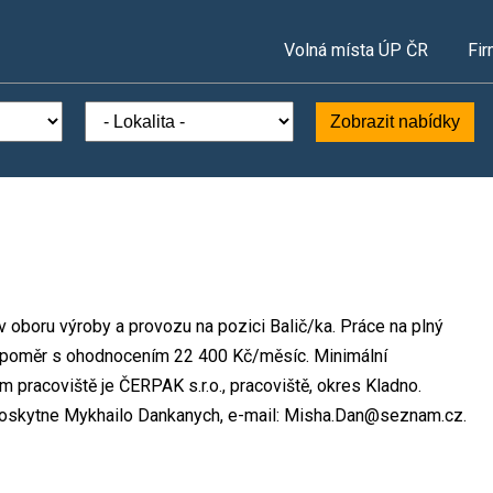
Volná místa ÚP ČR
Fir
Zobrazit nabídky
v oboru výroby a provozu na pozici Balič/ka. Práce na plný
 poměr s ohodnocením 22 400 Kč/měsíc. Minimální
 pracoviště je ČERPAK s.r.o., pracoviště, okres Kladno.
poskytne Mykhailo Dankanych, e-mail: Misha.Dan@seznam.cz.