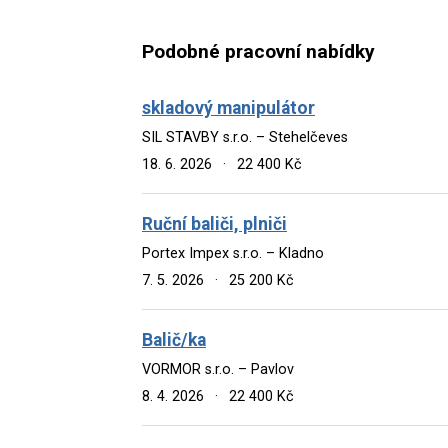
Podobné pracovní nabídky
skladový manipulátor
SIL STAVBY s.r.o. – Stehelčeves
18. 6. 2026
·
22 400 Kč
Ruční baliči, plniči
Portex Impex s.r.o. – Kladno
7. 5. 2026
·
25 200 Kč
Balič/ka
VORMOR s.r.o. – Pavlov
8. 4. 2026
·
22 400 Kč