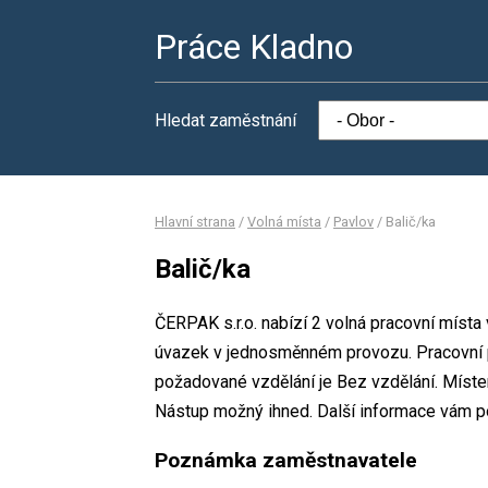
Práce Kladno
Hledat zaměstnání
Hlavní strana
/
Volná místa
/
Pavlov
/
Balič/ka
Balič/ka
ČERPAK s.r.o. nabízí 2 volná pracovní místa 
úvazek v jednosměnném provozu. Pracovní
požadované vzdělání je Bez vzdělání. Místem
Nástup možný ihned. Další informace vám 
Poznámka zaměstnavatele