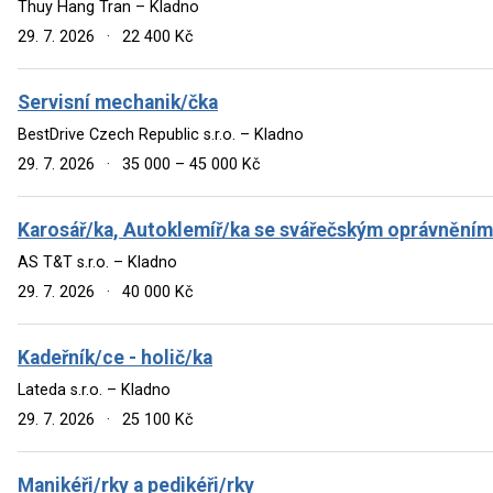
Thuy Hang Tran – Kladno
29. 7. 2026
·
22 400 Kč
Servisní mechanik/čka
BestDrive Czech Republic s.r.o. – Kladno
29. 7. 2026
·
35 000 – 45 000 Kč
Karosář/ka, Autoklemíř/ka se svářečským oprávněním
AS T&T s.r.o. – Kladno
29. 7. 2026
·
40 000 Kč
Kadeřník/ce - holič/ka
Lateda s.r.o. – Kladno
29. 7. 2026
·
25 100 Kč
Manikéři/rky a pedikéři/rky