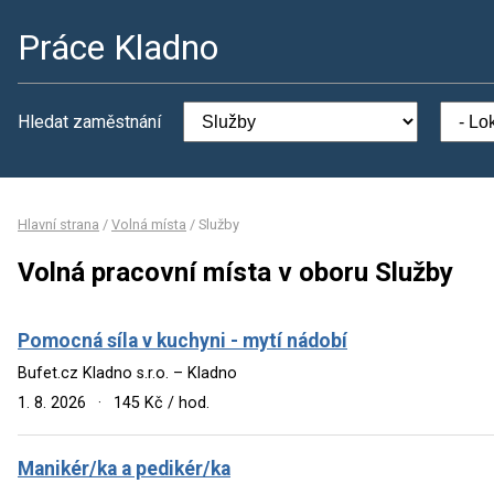
Práce Kladno
Hledat zaměstnání
Hlavní strana
/
Volná místa
/
Služby
Volná pracovní místa v oboru Služby
Pomocná síla v kuchyni - mytí nádobí
Bufet.cz Kladno s.r.o. – Kladno
1. 8. 2026
·
145 Kč / hod.
Manikér/ka a pedikér/ka