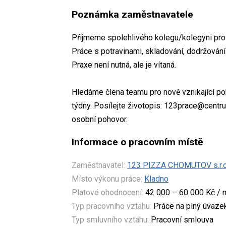
Poznámka zaměstnavatele
Přijmeme spolehlivého kolegu/kolegyni pro 
Práce s potravinami, skladování, dodržování
Praxe není nutná, ale je vítaná.
Hledáme člena teamu pro nově vznikající p
týdny. Posílejte životopis: 123prace@cent
osobní pohovor.
Informace o pracovním místě
Zaměstnavatel:
123 PIZZA CHOMUTOV s.r.o
Místo výkonu práce:
Kladno
Platové ohodnocení:
42 000 – 60 000 Kč / 
Typ pracovního vztahu:
Práce na plný úvaze
Typ smluvního vztahu:
Pracovní smlouva