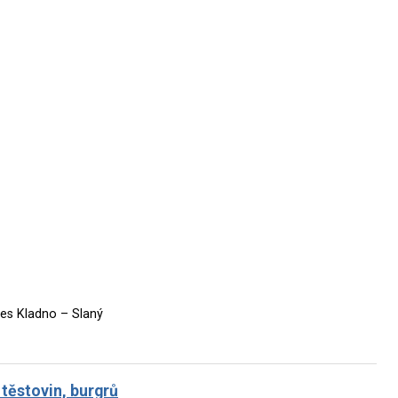
res Kladno – Slaný
 těstovin, burgrů