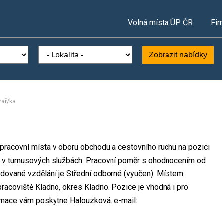
Volná místa ÚP ČR
Fir
Zobrazit nabídky
zař/ka
pracovní místa v oboru obchodu a cestovního ruchu na pozici
k v turnusových službách. Pracovní poměr s ohodnocením od
dované vzdělání je Střední odborné (vyučen). Místem
racoviště Kladno, okres Kladno. Pozice je vhodná i pro
ormace vám poskytne Halouzková, e-mail: