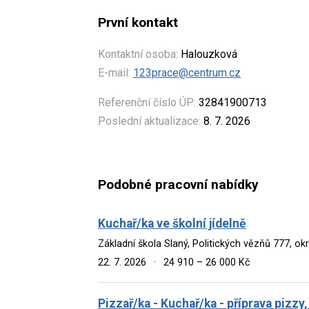
První kontakt
Kontaktní osoba:
Halouzková
E-mail:
123prace@centrum.cz
Referenční číslo ÚP:
32841900713
Poslední aktualizace:
8. 7. 2026
Podobné pracovní nabídky
Kuchař/ka ve školní jídelně
Základní škola Slaný, Politických vězňů 777, ok
22. 7. 2026
·
24 910 – 26 000 Kč
Pizzař/ka - Kuchař/ka - příprava pizzy,