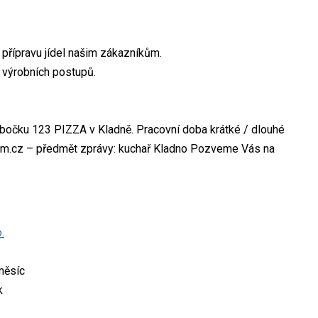
přípravu jídel našim zákazníkům.
 výrobních postupů.
obočku 123 PIZZA v Kladně. Pracovní doba krátké / dlouhé
rum.cz – předmět zprávy: kuchař Kladno Pozveme Vás na
.
měsíc
k