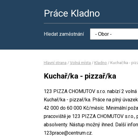
Práce Kladno
Hledat zaměstnání
Hlavní strana
/
Volná místa
/
Kladno
/
Kuchař/ka - piz
Kuchař/ka - pizzař/ka
123 PIZZA CHOMUTOV s.r.o. nabízí 2 volná 
Kuchař/ka - pizzař/ka. Práce na plný úvaze
42 000 do 60 000 Kč/měsíc. Minimální poža
pracoviště je 123 PIZZA CHOMUTOV s.r.o., p
absolventy. Nástup možný ihned. Další inf
123prace@centrum.cz.