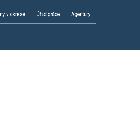
my v okrese
Úřad práce
Agentury