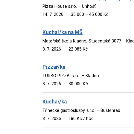
Pizza House s.r.o. – Unhošť
14. 7. 2026
·
35 000 – 45 000 Kč
Kuchař/ka na MŠ
Mateřská škola Kladno, Studentská 3077 – Kla
8. 7. 2026
·
22 085 Kč
Pizzař/ka
TURBO PIZZA, s.r.o. – Kladno
8. 7. 2026
·
30 000 Kč
Kuchař/ka
Třinecké gastroslužby, s.r.o. – Buštěhrad
8. 7. 2026
·
180 Kč / hod.