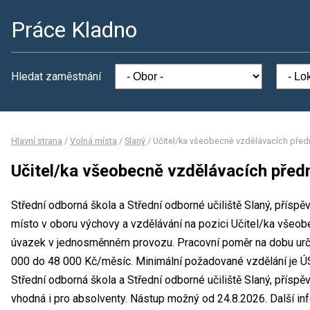
Práce Kladno
Hledat zaměstnání
Hlavní strana
/
Volná místa
/
Slaný
/
Učitel/ka všeobecně vzdělávacích pře
Učitel/ka všeobecně vzdělávacích pře
Střední odborná škola a Střední odborné učiliště Slaný, přísp
místo v oboru výchovy a vzdělávání na pozici Učitel/ka všeob
úvazek v jednosměnném provozu. Pracovní poměr na dobu urč
000 do 48 000 Kč/měsíc. Minimální požadované vzdělání je ÚS
Střední odborná škola a Střední odborné učiliště Slaný, přísp
vhodná i pro absolventy. Nástup možný od 24.8.2026. Další 