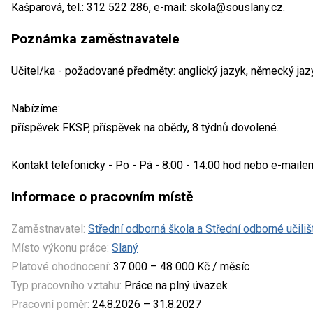
Kašparová, tel.: 312 522 286, e-mail: skola@souslany.cz.
Poznámka zaměstnavatele
Učitel/ka - požadované předměty: anglický jazyk, německý jazy
Nabízíme:
příspěvek FKSP, příspěvek na obědy, 8 týdnů dovolené.
Kontakt telefonicky - Po - Pá - 8:00 - 14:00 hod nebo e-maile
Informace o pracovním místě
Zaměstnavatel:
Střední odborná škola a Střední odborné učili
Místo výkonu práce:
Slaný
Platové ohodnocení:
37 000 – 48 000 Kč / měsíc
Typ pracovního vztahu:
Práce na plný úvazek
Pracovní poměr:
24.8.2026 – 31.8.2027