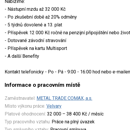
Nabízíme:
- Nástupní mzdu až 32 000 Kč
- Po zkušební době až 20% odměny
- 5 týdnů dovolené a 13. plat
- Příspěvek 12 000 Kč ročně na penzijní připojištění nebo život
- Dotované závodní stravování
- Příspěvek na kartu Multisport
- A další Benefity
Kontakt telefonicky - Po - Pá - 9:00 - 16:00 hod nebo e-maile
Informace o pracovním místě
Zaměstnavatel:
METAL TRADE COMAX, a.s.
Místo výkonu práce:
Velvary
Platové ohodnocení:
32 000 – 38 400 Kč / měsíc
Typ pracovního vztahu:
Práce na plný úvazek
Typ smluvního vztahu:
Pracovní smlouva