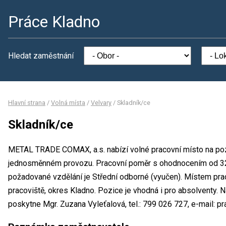
Práce Kladno
Hledat zaměstnání
Hlavní strana
/
Volná místa
/
Velvary
/
Skladník/ce
Skladník/ce
METAL TRADE COMAX, a.s. nabízí volné pracovní místo na pozi
jednosměnném provozu. Pracovní poměr s ohodnocením od 32
požadované vzdělání je Střední odborné (vyučen). Místem pr
pracoviště, okres Kladno. Pozice je vhodná i pro absolventy.
poskytne Mgr. Zuzana Vyleťalová, tel.: 799 026 727, e-mail: 