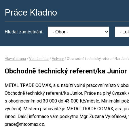
Práce Kladno
Hledat zaměstnání
Hlavní strana
/
Volná místa
/
Velvary
/
Obchodně technický referent/ka Juni
Obchodně technický referent/ka Junior
METAL TRADE COMAX, a.s. nabízí volné pracovní místo v obor
Obchodně technický referent/ka Junior. Práce na plný úvaze
s ohodnocením od 30 000 do 43 000 Kč/měsíc. Minimální poža
vyučení). Místem pracoviště je METAL TRADE COMAX, a.s., pr
ihned. Další informace vám poskytne Mgr. Zuzana Vyleťalová, t
prace@mtcomax.cz.